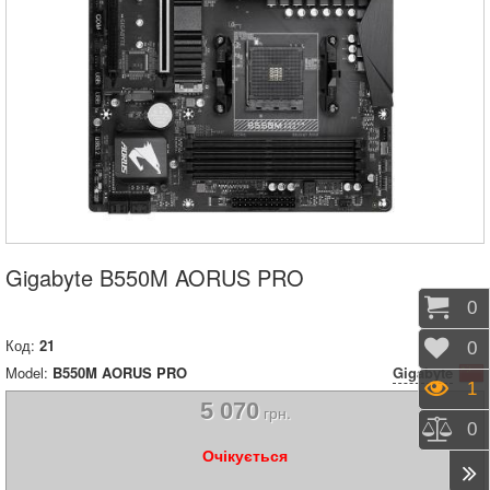
Gigabyte B550M AORUS PRO
Коши
0
Код:
21
Відк
0
Model:
B550M AORUS PRO
Gigabyte
Пере
1
5 070
грн.
Порі
0
Очікується