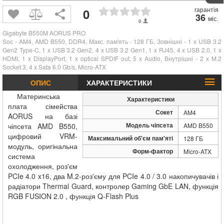
гарантія
0
36
міс.
0
Gigabyte B550M AORUS PRO
Soc - AM4, AMD B550, DDR4, Макс. пам'ять - 128 ГБ, Зовнішні - 1 x USB 3.2
Gen2 Type-C, 1 x USB 3.2 Gen2, 4 x USB 3.2 Gen1, 1 x RJ45, 4 x USB 2.0, 1 x
HDMI, 1 x DisplayPort, 1 x optical SPDIF out, 5 x Audio, Внутрішні - 2 x M.2
Socket 3, 4 x Sata 6.0 Gb/s, Micro-ATX
ОПИС
ХАРАКТЕРИСТИКИ
Материнська
Характеристики
плата сімейства
Сокет
AM4
AORUS на базі
Модель чіпсета
чіпсета AMD B550,
AMD B550
цифровий VRM-
Максимальний об'єм пам'яті
128 ГБ
модуль, оригінальна
Форм-фактор
Micro-ATX
система
охолодження, роз'єм
PCIe 4.0 x16, два M.2-роз'єму для PCIe 4.0 / 3.0 накопичувачів і
радіатори Thermal Guard, контролер Gaming GbE LAN, функція
RGB FUSION 2.0 , функція Q-Flash Plus