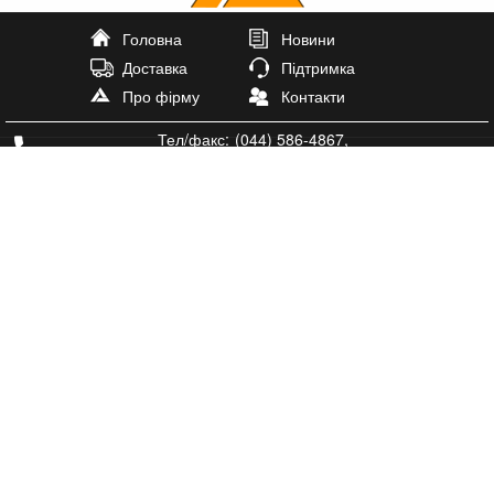
Головна
Новини
Доставка
Підтримка
Про фірму
Контакти
Тел/факс:
(044) 586-4867
,
тел.
(073) 599-0656
antal@antal-plus.com.ua
Igorsay
Igorsay
Ми працьємо:
Пн-Пт: 9:30 - 18:00
Субота
Неділя: вихідний
02160 м Київ
пр. Соборності 15
офіс 208