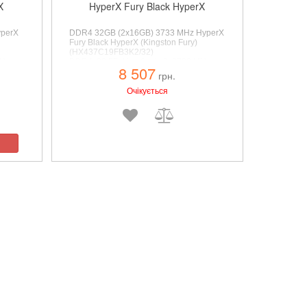
X
HyperX Fury Black HyperX
yperX
DDR4 32GB (2x16GB) 3733 MHz HyperX
Fury Black HyperX (Kingston Fury)
(HX437C19FB3K2/32)
Hz,
DDR4, 32 ГБ, У наборі - 2, 3733 MHz,
8 507
CL19, 1.35 V
грн.
Очікується