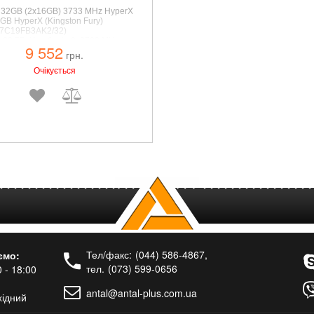
32GB (2x16GB) 3733 MHz HyperX
GB HyperX (Kingston Fury)
7C19FB3AK2/32)
32 ГБ, У наборі - 2, 3733 MHz,
9 552
1.35 V, RGB
грн.
Очікується
Тел/факс:
(044) 586-4867
,
ємо:
тел.
(073) 599-0656
 - 18:00
antal@antal-plus.com.ua
хідний