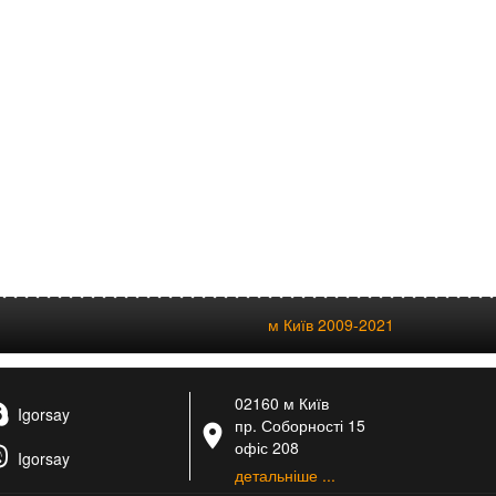
м Київ 2009-2021
02160 м Київ
Igorsay
пр. Соборності 15
офіс 208
Igorsay
детальніше ...