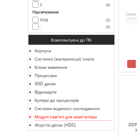
2
(
4
)
Підсвічування
DDR4 
(KVR3
RGB
(
2
)
DDR4, 
-
(
5
)
CL22, 
Комплектуючі до ПК
Корпуси
Системні (материнські) плати
-
Блоки живлення
Процесори
SSD диски
Відеокарти
Кулери до процесорів
Системи водяного охолодження
Модулі пам'яті для комп'ютера
DDR
Жорсткі диски (HDD)