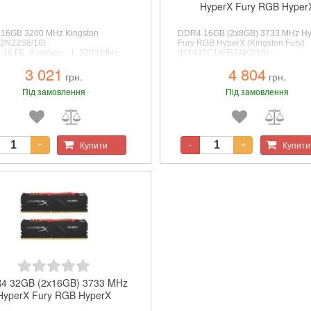
HyperX Fury RGB Hyper
16GB 3200 MHz Kingston
DDR4 16GB (2x8GB) 3733 MHz H
2N22S8/16)
Fury RGB HyperX (Kingston Fury)
16 ГБ, У наборі - 1, 3200 MHz,
(HX437C19FB3AK2/16)
1.2 V
DDR4, 16 ГБ, У наборі - 2, 3733 M
3 021
4 804
CL19, 1.35 V, RGB
грн.
грн.
Під замовлення
Під замовлення
Купити
Купити
+
-
+
4 32GB (2x16GB) 3733 MHz
HyperX Fury RGB HyperX