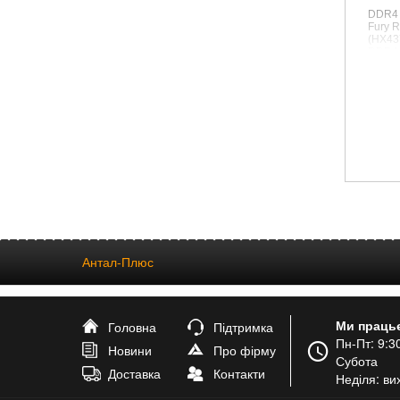
DDR4 
Fury R
(HX43
DDR4, 
CL19, 
Антал-Плюс
Ми праць
Головна
Підтримка
Пн-Пт: 9:30
Новини
Про фірму
Субота
Доставка
Контакти
Неділя: ви