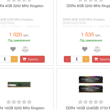
R4 4GB 3200 MHz Kingston
DDR4 8GB 3200 MHz Kings
4GB 3200 MHz Kingston
DDR4 8GB 3200 MHz Kingston
2N22S6/4)
(KVR32N22S6/8)
4 ГБ, У наборі - 1, 3000 MHz,
DDR4, 8 ГБ, У наборі - 1, 3200 MH
1.2 V
CL22, 1.2 V
1 020
1 535
грн.
грн.
Під замовлення
Під замовлення
Купити
Купити
+
-
+
4 16GB 3200 MHz Kingston
DDR4 16GB (2x8GB) 3733