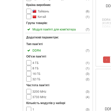
Країна виробник:
DD
Тайвань
(
6
)
Китай
(
1
)
DDR4 
Група товарів:
(KVR3
DDR4, 
Модулі пам'яті для комп'ютера
(
7
)
CL22, 
Додаткові параметри:
Тип пам'яті
DDR4
(
7
)
Об'єм пам'яті
-
4 ГБ
(
1
)
8 ГБ
(
1
)
16 ГБ
(
3
)
32 ГБ
(
2
)
Частота пам'яті
3200 MHz
(
3
)
3733 MHz
(
4
)
Кількість модулів у наборі
DDR
1
(
3
)