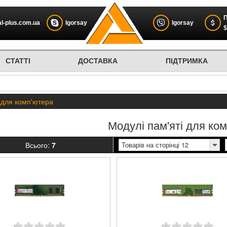
П
l-plus.com.ua
Igorsay
Igorsay
$
СТАТТІ
ДОСТАВКА
ПІДТРИМКА
 для комп'ютера
Модулі пам'яті для ко
Всього:
7
Товарів на сторінці 12