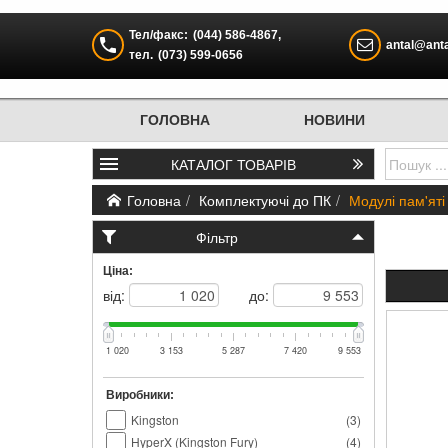
Тел/факс:
(044) 586-4867
,
antal@anta
тел.
(073) 599-0656
ГОЛОВНА
НОВИНИ
КАТАЛОГ
ТОВАРІВ
Головна
Комплектуючі до ПК
Модулі пам'яті
Фільтр
Ціна:
від:
до:
1 020
3 153
5 287
7 420
9 553
Виробники:
Kingston
(
3
)
HyperX (Kingston Fury)
(
4
)