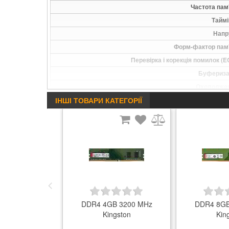
Частота пам'
Таймі
Напр
Форм-фактор пам'
Перевірка і корекція помилок (E
Буфериза
Охолодже
ІНШІ ТОВАРИ КАТЕГОРІЇ
Підсвічува
Примі
Країна виробниц
Гарантія,
DDR4 4GB 3200 MHz
DDR4 8GB
Kingston
Kin