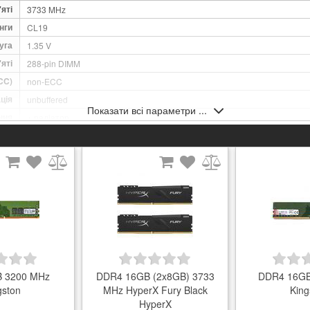
яті
3733 MHz
нги
CL19
уга
1.35 V
яті
288-pin DIMM
CC)
non-ECC
ція
unbuffered
Показати всі параметри ...
ння
+ радіатор
ння
RGB
Поставка товару можлива в ОЕМ-версії. Тобто, товар може поставлятис
тка
компонентів, в упаковці без оформлення, що гарантує лише їх безпечн
тва
Тайвань
 міс
99
 3200 MHz
DDR4 16GB (2x8GB) 3733
DDR4 16GB
gston
MHz HyperX Fury Black
King
HyperX