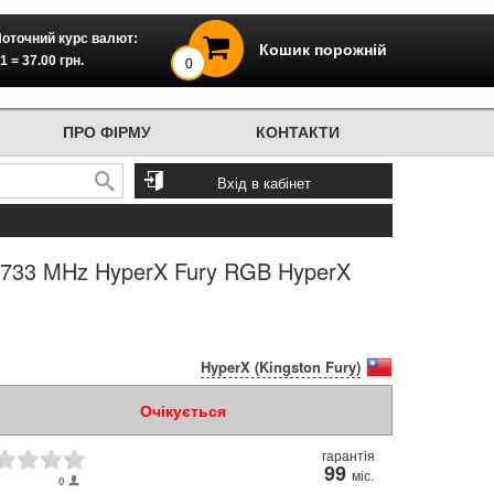
оточний курс валют:
Кошик порожній
1 = 37.00 грн.
0
ПРО ФІРМУ
КОНТАКТИ
Вхід в кабінет
733 MHz HyperX Fury RGB HyperX
HyperX (Kingston Fury)
Очікується
гарантія
99
міс.
0