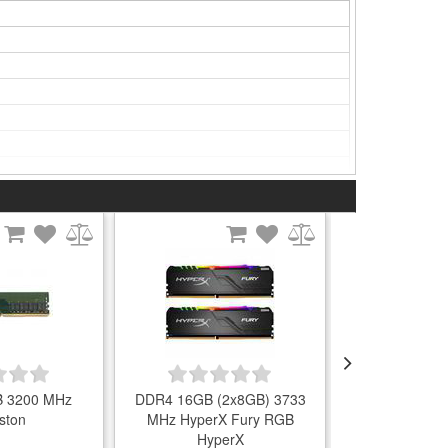
я без супроводжуючих матеріалів і додаткових
е транспортування.
 3200 MHz
DDR4 16GB (2x8GB) 3733
DDR4 32GB (2
ston
MHz HyperX Fury RGB
MHz HyperX 
HyperX
Hyp