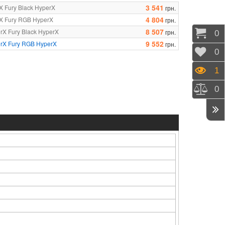
3 541
 Fury Black HyperX
грн.
4 804
X Fury RGB HyperX
грн.
8 507
X Fury Black HyperX
грн.
Коши
0
9 552
rX Fury RGB HyperX
грн.
Відк
0
Пере
1
Порі
0