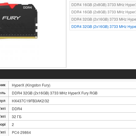
DDR4 16GB (2x8GB) 3733 MHz HyperX
DDR4 16GB (2x8GB) 3733 MHz Hyper
DDR4 32GB (2x16GB) 3733 MHz Hyper
DDR4 32GB (2x16GB) 3733 MHz Hype
ник
HyperX (Kingston Fury)
ель
DDR4 32GB (2x16GB) 3733 MHz HyperX Fury RGB
кул
HX437C19FB3AK2/32
яті
DDR4
яті
32 ГБ
орі
2
яті
PC4-29864