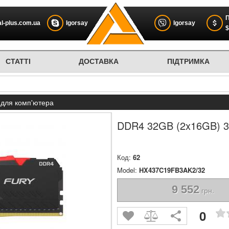
П
l-plus.com.ua
Igorsay
Igorsay
$
СТАТТІ
ДОСТАВКА
ПІДТРИМКА
 для комп'ютера
DDR4 32GB (2x16GB) 3
Код:
62
Model:
HX437C19FB3AK2/32
9 552
грн.
0