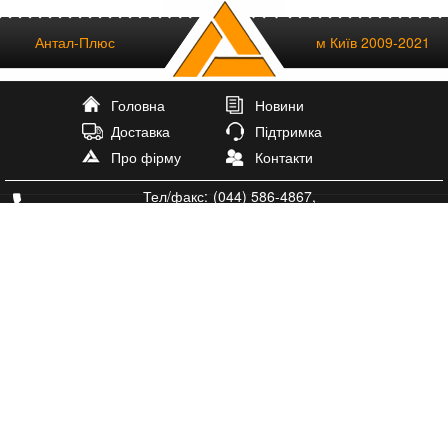
Антал-Плюс
м Київ 2009-2021
Головна
Новини
Доставка
Підтримка
Про фірму
Контакти
Тел/факс:
(044) 586-4867
,
тел.
(073) 599-0656
antal@antal-plus.com.ua
Igorsay
Igorsay
Ми працьємо:
Пн-Пт: 9:30 - 18:00
Субота
Неділя: вихідний