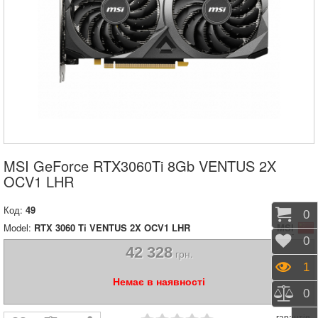
MSI GeForce RTX3060Ti 8Gb VENTUS 2X
OCV1 LHR
Код:
49
Коши
0
Model:
RTX 3060 Ti VENTUS 2X OCV1 LHR
MSI
Відк
0
42 328
грн.
Пере
1
Немає в наявності
Порі
0
гарантія