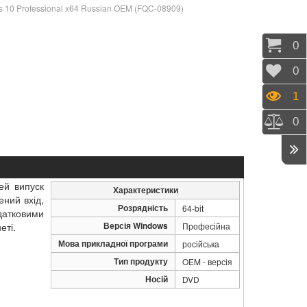
s 10 Professional x64 Russian OEM (FQC-08909)
Коши
0
Відк
0
Пере
1
Порі
0
ей випуск
Характеристики
ний вхід,
Розрядність
64-bit
датковими
Версія Windows
еті.
Професійна
Мова прикладної програми
російська
Тип продукту
OEM - версія
Носій
DVD