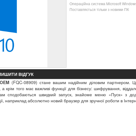
Операційна система Microsoft Window
Поставляється тільки з новими ПК
ЛИШИТИ ВІДГУК
OEM
(FQC-08909) стане вашим надійним діловим партнером. Ц
 крім того має важливі функції для бізнесу: шифрування, віддале
 Вам сподобаються швидкий запуск, знайоме меню «Пуск» з до
ії, наприклад абсолютно новий браузер для зручної роботи в Інтерн