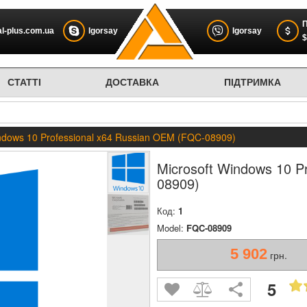
П
l-plus.com.ua
Igorsay
Igorsay
$
СТАТТІ
ДОСТАВКА
ПІДТРИМКА
indows 10 Professional x64 Russian OEM (FQC-08909)
Microsoft Windows 10 P
08909)
Код:
1
Model:
FQC-08909
5 902
грн.
5