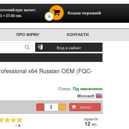
оточний курс валют:
Кошик порожній
1 = 37.00 грн.
0
ПРО ФІРМУ
КОНТАКТИ
Вхід в кабінет
rofessional x64 Russian OEM (FQC-
Статус:
Під замовлення
Microsoft
Купити
-
+
гарантія
12
міс.
1