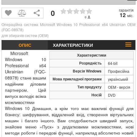
гарантія
0
12
міс.
0
Операційна система Microsoft Windows 10 Professional x64 Ukrainian OEM
(FQC-08978)
для збирачів систем (OEM)
ОПИС
ХАРАКТЕРИСТИКИ
Microsoft
Характеристики
Windows 10
Розрядність
64-bit
Professional x64
Версія Windows
Ukrainian (FQC-
Професійна
08978) стане вашим
Мова прикладної програми
український
надійним діловим
Тип продукту
OEM - версія
партнером. Цей
Носій
DVD
випуск володіє всіма
можливостями
Windows 10 Домашня, а крім того має важливі функції для
бізнесу: шифрування, віддалений вхід, створення віртуальних
машин і багато іншого. Вам сподобаються швидкий запуск,
знайоме меню «Пуск» з додатковими можливостями, нові
методи роботи і передові функції, наприклад абсолютно новий