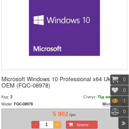
Microsoft Windows 10 Professional x64 Ukrainian
Коши
0
OEM (FQC-08978)
Відк
0
Код:
2
Статус:
Під замовлення
Пере
1
Model:
FQC-08978
Microsoft
Порі
0
5 902
грн.
Купити
-
+