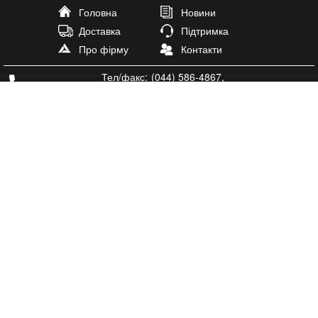
Головна
Новини
Доставка
Підтримка
Про фірму
Контакти
Тел/факс:
(044) 586-4867
,
тел.
(073) 599-0656
antal@antal-plus.com.ua
Igorsay
Igorsay
Ми працьємо:
Пн-Пт: 9:30 - 18:00
Субота
Неділя: вихідний
02160 м Київ
пр. Соборності 15
офіс 208