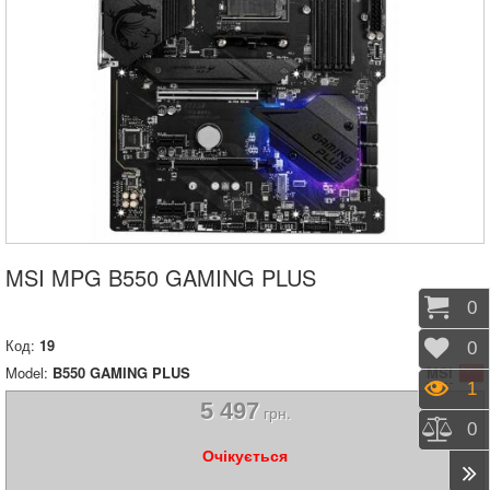
MSI MPG B550 GAMING PLUS
Коши
0
Код:
19
Відк
0
Model:
B550 GAMING PLUS
MSI
Пере
1
5 497
грн.
Порі
0
Очікується