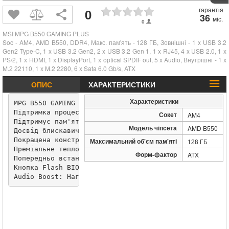
гарантія
0
36
міс.
0
MSI MPG B550 GAMING PLUS
Soc - AM4, AMD B550, DDR4, Макс. пам'ять - 128 ГБ, Зовнішні - 1 x USB 3.2
Gen2 Type-C, 1 x USB 3.2 Gen2, 2 x USB 3.2 Gen 1, 1 x RJ45, 4 x USB 2.0, 1 x
PS/2, 1 x HDMI, 1 x DisplayPort, 1 x optical SPDIF out, 5 x Audio, Внутрішні - 1 x
M.2 22110, 1 x M.2 2280, 6 x Sata 6.0 Gb/s, ATX
ОПИС
ХАРАКТЕРИСТИКИ
Характеристики
MPG B550 GAMING PLUS

Підтримка процесорів AMD Ryzen ™ третього покоління т
Сокет
AM4
Підтримує пам'ять DDR4, до 4400 (OC) МГц

Модель чіпсета
AMD B550
Досвід блискавичної гри: PCIe 4.0, Lightning Gen 4 x4
Покращена конструкція живлення: Core Boost, цифрова Ш
Максимальний об'єм пам'яті
128 ГБ
Преміальне теплове рішення: Розширений дизайн радіато
Форм-фактор
ATX
Попередньо встановлений екран вводу/виводу: кращий за
Кнопка Flash BIOS з оптимізованою функцією ClearCMOS
Audio Boost: Нагороджуйте ваші вуха якісним студійни