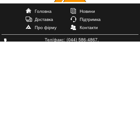
Головна
Новини
Доставка
Підтримка
Про фірму
Контакти
Тел/факс:
(044) 586-4867
,
тел.
(073) 599-0656
antal@antal-plus.com.ua
Igorsay
Igorsay
Ми працьємо:
Пн-Пт: 9:30 - 18:00
Субота
Неділя: вихідний
02160 м Київ
пр. Соборності 15
офіс 208