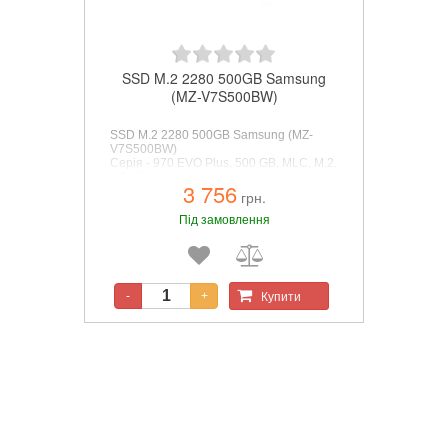
SSD M.2 2280 500GB Samsung
(MZ-V7S500BW)
SSD M.2 2280 500GB Samsung (MZ-
V7S500BW)
Серія - 970 EVO Plus, 500 GB, MLC, M.2,
PCI-Express NVMe, Швидкість читання -
3 756
3500 Mb/s, Швидкість запису - 3200
грн.
Mb/s, 80.15 x 22.15 x 2.38 мм, 8 г
Під замовлення
Купити
-
+