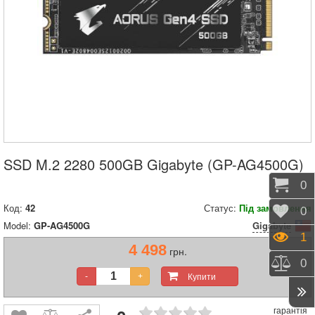
SSD M.2 2280 500GB Gigabyte (GP-AG4500G)
Коши
0
Код:
42
Статус:
Під замовлення
Відк
0
Model:
GP-AG4500G
Gigabyte
Пере
1
4 498
грн.
Порі
0
Купити
-
+
гарантія