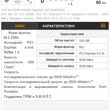
0
60
міс.
0
SSD M.2 2280 500GB Gigabyte (GP-AG4500G)
500 GB, 3D TLC NAND, M.2, PCI Express 4.0 x4, Швидкість читання - 5000
Mb/s, Швидкість запису - 2500 Mb/s, 80.5 x 23.5 x 11.4 мм
ОПИС
ХАРАКТЕРИСТИКИ
Форм-фактор:
Характеристики
M.2 2280
Об'єм пам'яті
500 GB
Интерфейс: PCI-
Форм-фактор
Express 4.0x4,
M.2
NVMe 1.3
Інтерфейс підключення
PCI Express 4.0 x4
Емкость
Швидкість читання
5000 Mb/s
накопителя: 500
Швидкість запису
2500 Mb/s
Гбайт*
Скорость
последовательного чтения: до 5000 Мбайт/с**
Скорость последовательной записи: до 2500 Мбайт/с**
Компенсация и выравнивание износа, технология Over-
Provision
Поддержка TRIM и S.M.A.R.T