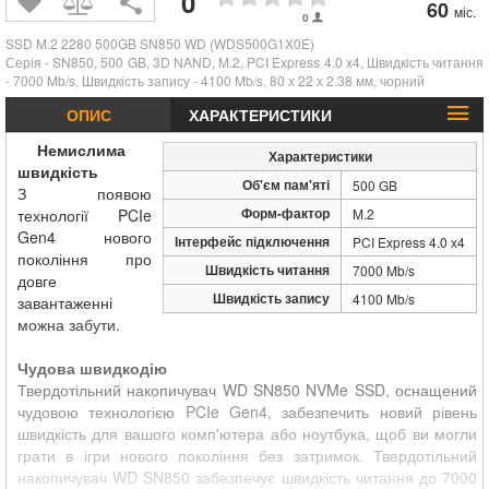
0
60
міс.
0
SSD M.2 2280 500GB SN850 WD (WDS500G1X0E)
Серія - SN850, 500 GB, 3D NAND, M.2, PCI Express 4.0 x4, Швидкість читання
- 7000 Mb/s, Швидкість запису - 4100 Mb/s, 80 х 22 х 2.38 мм, чорний
ОПИС
ХАРАКТЕРИСТИКИ
Немислима
Характеристики
швидкість
Об'єм пам'яті
500 GB
З появою
Форм-фактор
технології PCIe
M.2
Gen4 нового
Інтерфейс підключення
PCI Express 4.0 x4
покоління про
Швидкість читання
7000 Mb/s
довге
Швидкість запису
4100 Mb/s
завантаженні
можна забути.
Чудова швидкодію
Твердотільний накопичувач WD SN850 NVMe SSD, оснащений
чудовою технологією PCIe Gen4, забезпечить новий рівень
швидкість для вашого комп'ютера або ноутбука, щоб ви могли
грати в ігри нового покоління без затримок. Твердотільний
накопичувач WD SN850 забезпечує швидкість читання до 7000