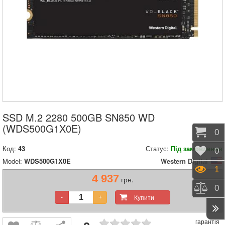
SSD M.2 2280 500GB SN850 WD
(WDS500G1X0E)
Коши
0
Код:
43
Статус:
Під замовлення
Відк
0
Model:
WDS500G1X0E
Western Digital
Пере
1
4 937
грн.
Порі
0
Купити
-
+
гарантія